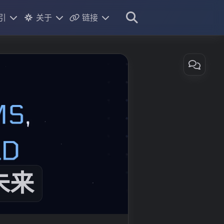
引
关于
链接
标签
个人介绍
友链
分类
相册
书签
目标
目录
新
说说
个
人
主
页
&
博
客/
未来
个
人
网
站