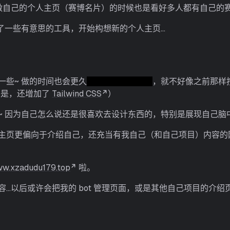
做自己的个人主页（赛博名片）的时候也是看好多人都有自己的赛博
到了一些有意思的工具，开始构想新的个人主页…
一些~ 做的时间也会更久
（还包括我摸鱼）
，就不好像之前那样
同的是，还增加了
Tailwind CSS
）
~ 因为自己怎么说还是很喜欢去设计东西的，特别是展现自己脑
主页更偏向于介绍自己，还充当有我自己（和自己项目）内容的
ww.xzadudu179.top
啦。
…以后或许会把我的 bot 管理页面，或是其他自己项目的介