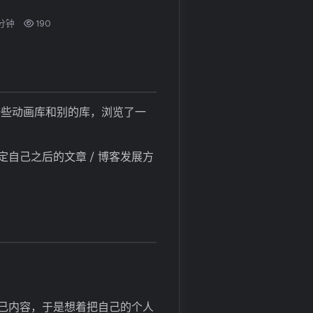
的
 分钟
190
未
来
前言
新的个人主页
一些动画库和别的库，浏览了一
为什么这么快就更新了
内容
未来
自己之后的文章 / 博客发展方
博客的未来？
关于文章风格
博客内容
博客样式
碎碎念
己内容，于是想着把自己的个人