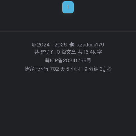
1
©
2024
- 2026
xzadudu179
共撰写了 10 篇文章
共 16.4k 字
萌ICP备20241799号
7
博客已运行
7
0
2
天
5
小时
1
9
分钟
3
秒
8