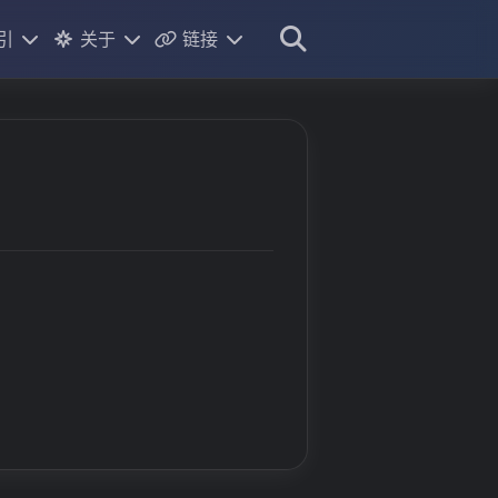
引
关于
链接
标签
个人介绍
友链
分类
相册
书签
目标
说说